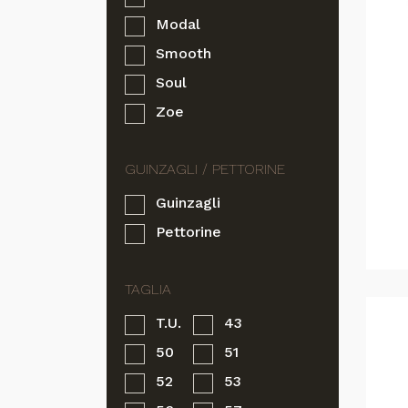
Modal
Smooth
Soul
Zoe
Guinzagli
Pettorine
T.U.
43
50
51
52
53