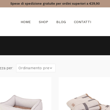
Spese di spedizione gratuite per ordini superiori a €29,90
HOME
SHOP
BLOG
CONTATTI
zza per: