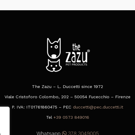
scelte
nella
pagina
del
prodotto
The Zazu – L. Duccetti since 1972
Viale Cristoforo Colombo, 202 – 50054 Fucecchio – Firenze
P. IVA: IT01761860475 – PEC
duccetti@pec.duccetti.it
Tel
+39 0573 849016
Whatsapp
378 3049005
i