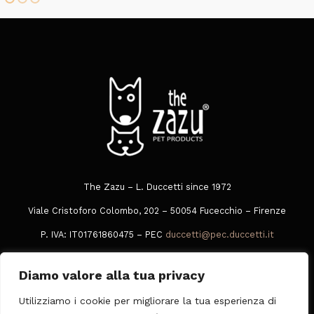
The Zazu – L. Duccetti since 1972
Viale Cristoforo Colombo, 202 – 50054 Fucecchio – Firenze
P. IVA: IT01761860475 – PEC
duccetti@pec.duccetti.it
Tel
+39 0573 849016
Diamo valore alla tua privacy
Whatsapp
378 3049005
Utilizziamo i cookie per migliorare la tua esperienza di
Privacy Policy
|
Cookie Policy
|
Condizioni Generali di Vendita