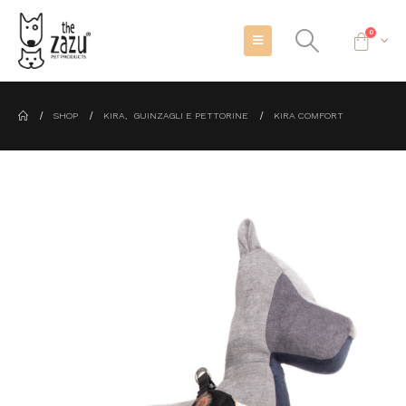
0
SHOP
KIRA
,
GUINZAGLI E PETTORINE
KIRA COMFORT