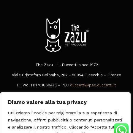
The Zazu – L. Duccetti since 1972
Viale Cristoforo Colombo, 202 – 50054 Fucecchio – Firenze
P. IVA: IT01761860475 – PEC
duccetti@pec.duccetti.it
Tel
+39 0573 849016
Diamo valore alla tua privacy
Whatsapp
378 3049005
Utilizziamo i cookie per migliorare la tua esperienza di
Privacy Policy
|
Cookie Policy
|
Condizioni Generali di Vendita
navigazione, offrirti pubblicità o contenuti personalizzati
e analizzare il nostro traffico. Cliccando “Accetta tutti”,