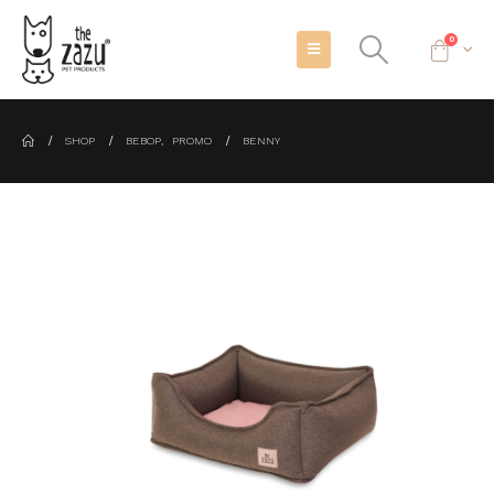
0
SHOP
BEBOP
,
PROMO
BENNY