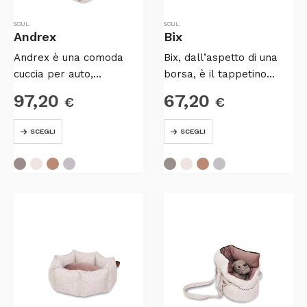
SOUL
SOUL
Andrex
Bix
Andrex è una comoda
Bix, dall’aspetto di una
cuccia per auto,
borsa, è il tappetino
progettata per cani di
pieghevole, pratico e
97,20
67,20
€
€
piccole/medie dimensioni.
funzionale da usare
ovunque.
Questo
Questo
SCEGLI
SCEGLI
prodotto
prodotto
ha
ha
più
più
varianti.
varianti.
Le
Le
opzioni
opzioni
possono
possono
essere
essere
scelte
scelte
nella
nella
pagina
pagina