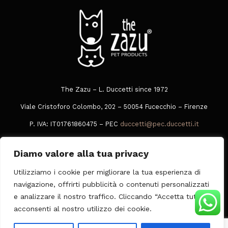
The Zazu – L. Duccetti since 1972
Viale Cristoforo Colombo, 202 – 50054 Fucecchio – Firenze
P. IVA: IT01761860475 – PEC
duccetti@pec.duccetti.it
Tel
+39 0573 849016
Diamo valore alla tua privacy
Whatsapp
378 3049005
Utilizziamo i cookie per migliorare la tua esperienza di
Privacy Policy
|
Cookie Policy
|
Condizioni Generali di Vendita
navigazione, offrirti pubblicità o contenuti personalizzati
e analizzare il nostro traffico. Cliccando “Accetta tutti”,
acconsenti al nostro utilizzo dei cookie.