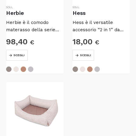
prodotto
prodotto
SOUL
SOUL
Herbie
Hess
Herbie è il comodo
Hess è il versatile
materasso della serie
accessorio “2 in 1” da
Soul, che unisce
avere sempre con sé.
98,40
18,00
€
€
l’eleganza di una linea
pulita all’estrema
Questo
Questo
SCEGLI
SCEGLI
praticità del cuscino.
prodotto
prodotto
ha
ha
più
più
varianti.
varianti.
Le
Le
opzioni
opzioni
possono
possono
essere
essere
scelte
scelte
nella
nella
pagina
pagina
del
del